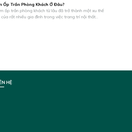
n Ốp Trần Phòng Khách Ở Đâu?
m ốp trần phòng khách từ lâu đã trở thành một xu thế
 của rất nhiều gia đình trong việc trang trí nội thất
ững năm trở lại đây. Không đơn giản chỉ là một thiết bị
áng mà đơn thuần mà những mẫu đèn này còn là thiết
 trí nội thất tinh tế làm tăng tính thẩm mỹ cho không
ng khách của bạn. Với rất nhiều ưu điểm tuyệt vời sản
y sớm ghi điểm và chinh phục được sự yêu thích của
ng kể cả của những khách hàng khó tính nhất.
ÊN HỆ