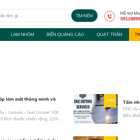
Hỗ trợ kh
0912889
LAM NHÔM
BIỂN QUẢNG CÁO
QUẠT TRẦN
TI
háp làm mát thông minh và
17/09
Tấm nh
CNC là v
 - Leaves - Sun Louver Vật
điều kh
120-
máy tín
móc cơ k
gian hoà