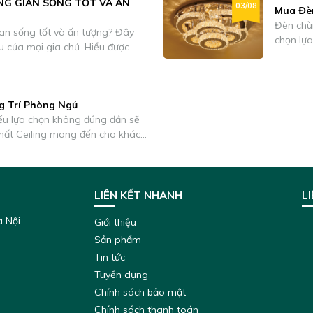
NG GIAN SỐNG TỐT VÀ ẤN
03/08
Mua Đè
ái chế 100% Chứng chỉ
Đèn chù
an sống tốt và ấn tượng? Đây
chọn lựa
 quy: (QCVN 16:2019/BXD)
u của mọi gia chủ. Hiểu được
trong nh
B221M) Certification/
 Ceiling xin được chia sẻ và tiết
chiếu s
lộ 1 số bí quyết đến từ đội ngũ tài ba giàu năng lượng sáng tạo.
bị trang
gian phò
g Trí Phòng Ngủ
phẩm nà
nếu lựa chọn không đúng đắn sẽ
thị trườ
Thất Ceiling mang đến cho khách
nhất.
LIÊN KẾT NHANH
LI
à Nội
Giới thiệu
Sản phẩm
Tin tức
Tuyển dụng
Chính sách bảo mật
Chính sách thanh toán