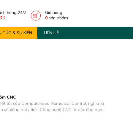
ách hàng 24/7
Giỏ hàng
921
0
sản phẩm
N TỨC & SỰ KIỆN
LIÊN HỆ
ôm CNC
iết tắt của Computerized Numerical Control, nghĩa là
iển số bằng máy tính. Công nghệ CNC là việc ứng dụng
h và các phần mềm máy tính vào việc điều khiển máy
hí, việc này giúp tăng độ chính xác và rút ngắn thời
n thành công việc.