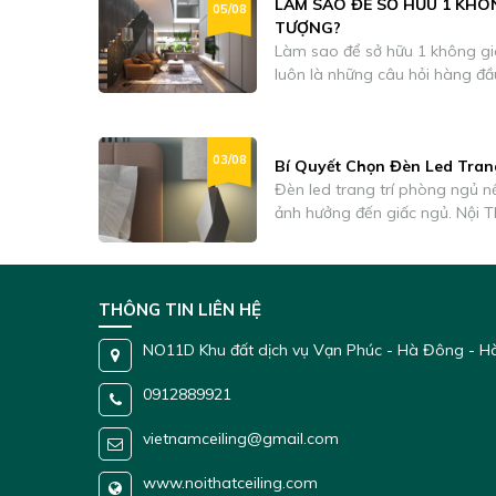
LÀM SAO ĐỂ SỞ HỮU 1 KHÔ
05/08
cả các sản phẩm nhôm đều có thể t
TƯỢNG?
chất lượng: Certification/ Tiêu chuẩn (ISO 9001-2015)
Làm sao để sở hữu 1 không gi
Certification/ Hợp chuẩn, hợp
luôn là những câu hỏi hàng đầ
Certification/ Tiêu chuẩn: (ASTM B221/
tâm lý của khách hàng, Nội thất
Tiêu chuẩn: (JIS H 4100:2015) Fire ratings: Class A (ASTM E84-
2019) Bảo hành: 10 Năm
03/08
Bí Quyết Chọn Đèn Led Tran
Đèn led trang trí phòng ngủ 
ảnh hưởng đến giấc ngủ. Nội 
hàng giải pháp chiếu sáng tốt 
THÔNG TIN LIÊN HỆ
NO11D Khu đất dịch vụ Vạn Phúc - Hà Đông - H
0912889921
vietnamceiling@gmail.com
www.noithatceiling.com