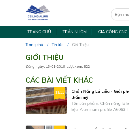
TRANG CHỦ
TRẦN NHÔM
GIA CÔNG CNC
Trang chủ
Tin tức
Giới Thiệu
GIỚI THIỆU
Đăng ngày: 13-01-2016, Lượt xem: 822
CÁC BÀI VIẾT KHÁC
Chắn Nắng Lá Liễu - Giải p
22/11
thẩm mỹ
Tên sản phẩm: Chắn nắng lá liễu
liệu: Aluminum profile A6063-T5 Kích thước chiều rộng: 
150-170mm Kích thước chiều cao: 24-25mm Chiều dày:
1.2mm-1.4mm Chiều dài: Sản xuất theo độ dài bất kỳ Bề mặt
sơn Tĩnh điện/ sơn PVDF Khung treo và phụ kiện đồng bộ Tất