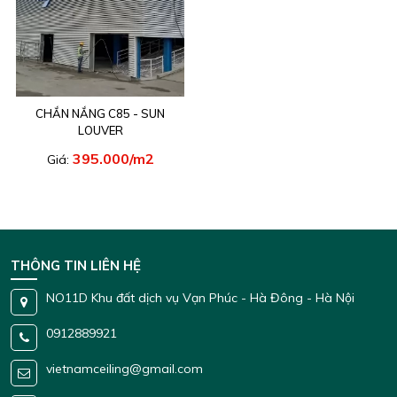
CHẮN NẮNG C85 - SUN
LOUVER
395.000/m2
Giá:
THÔNG TIN LIÊN HỆ
NO11D Khu đất dịch vụ Vạn Phúc - Hà Đông - Hà Nội
0912889921
vietnamceiling@gmail.com