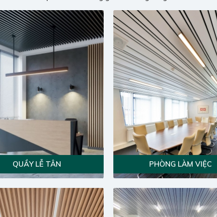
QUẦY LỄ TÂN
PHÒNG LÀM VIỆC