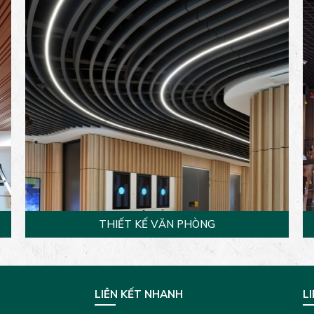
THIẾT KẾ VĂN PHÒNG
LIÊN KẾT NHANH
LI