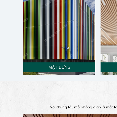
MẶT DỰNG
Với chúng tôi, mỗi không gian là một t