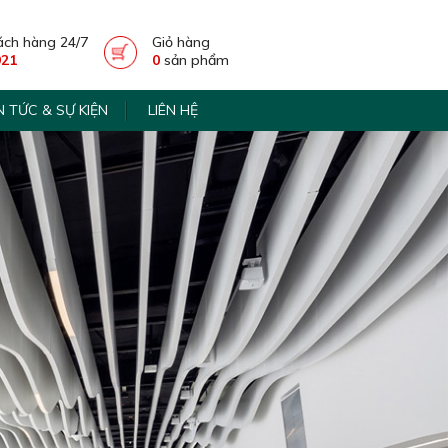
ách hàng 24/7
Giỏ hàng
921
0
sản phẩm
N TỨC & SỰ KIỆN
LIÊN HỆ