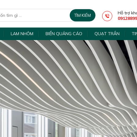
Hỗ trợ kh
0912889
LAM NHÔM
BIỂN QUẢNG CÁO
QUẠT TRẦN
TI